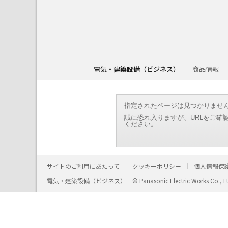
こ
こ
か
ら
本
文
で
す
電気・建築設備（ビジネス）
商品情報
。
指定されたページは見つかりませ
誠に恐れ入りますが、URLをご確
ください。
サイトのご利用にあたって
クッキーポリシー
個人情報保
電気・建築設備（ビジネス）
© Panasonic Electric Works Co., L