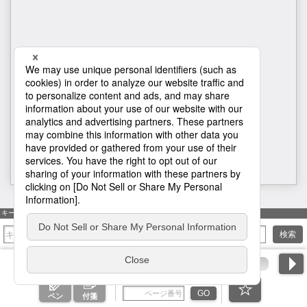
H1
キーワード検索
検索
ページ番号を入力
GO
ペン
付箋