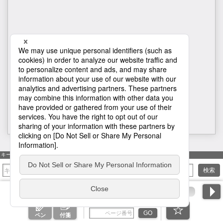
表紙
キーワード検索
検索
ページ番号を入力
GO
ペン
付箋