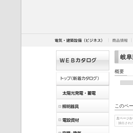
こ
こ
か
ら
本
文
で
す
電気・建築設備（ビジネス）
商品情報
。
岐阜
概要
このペー
左ページか
抽出され