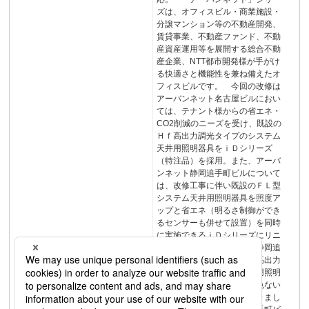
ズは、オフィスビル・商業施設・
分譲マンション等の不動産開発、
賃貸事業、不動産ファンド、不動
産資産運用等を展開する総合不動
産企業、NTT都市開発様が手がけ
る快適さと機能性を兼ね備えたオ
フィスビルです。 今回の改修は
アーバンネット名古屋ビルにおい
ては、テナント様からの省エネ・
CO2削減のニーズを受け、既設の
Ｈｆ高出力調光タイプのシステム
天井用照明器具をｉＤシリーズ
（特注品）を採用。また、アーバ
ンネット静岡追手町ビルについて
は、改修工事に伴い既設のＦＬ型
システム天井用照明器具を照度ア
ップと省エネ（明るさ制御ができ
るセンサーも併せて設置）を同時
に実施できるｉＤシリーズにリニ
ューアル。アーバンネット静岡追
手町ビルについては、Ｈｆ高出力
調光タイプのシステム天井用照明
器具に取り替えた場合と遜色ない
コストで実施することができまし