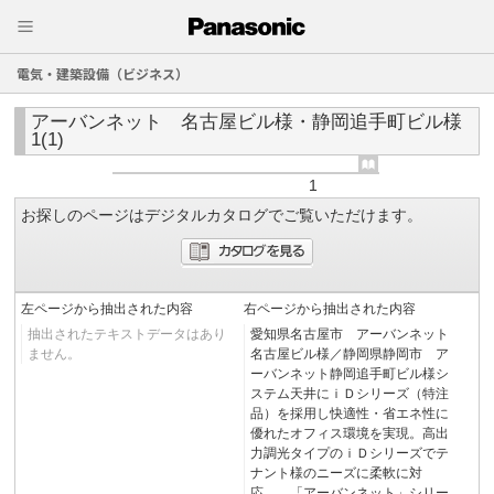
電気・建築設備（ビジネス）
アーバンネット 名古屋ビル様・静岡追手町ビル様
1(1)
1
お探しのページはデジタルカタログでご覧いただけます。
左ページから抽出された内容
右ページから抽出された内容
抽出されたテキストデータはあり
愛知県名古屋市 アーバンネット
ません。
名古屋ビル様／静岡県静岡市 ア
ーバンネット静岡追手町ビル様シ
ステム天井にｉＤシリーズ（特注
品）を採用し快適性・省エネ性に
優れたオフィス環境を実現。高出
力調光タイプのｉＤシリーズでテ
ナント様のニーズに柔軟に対
応。 「アーバンネット」シリー