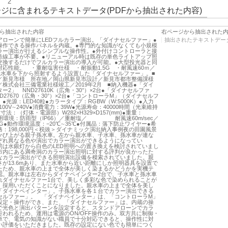
2
ジに含まれるテキストデータ(PDFから抽出された内容)
ら抽出された内容
右ページから抽出された
アローンで簡単にLEDフルカラー演出。「ダイナセルファー」●
抽出されたテキストデー
操作できる操作パネルを内蔵。●専門的な知識がなくても小規模
ラー演出が行えるシンプルな操作性。●外付けコントローラと接
号線工事が不要。●リニューアル時は既存の単色ライトアップ照
交換するだけでフルカラー演出の導入が可能。●大型投光器と同
対応性能。 ・重耐塩害仕様 ・耐振動1.5G ・耐風速60ｍ／
・孫水車を下から照射するよう設置した「ダイナセルファー」。■
／新見市様 所在地／岡山県新見市設計／新見市都市整備課様
株式会社三備電業社様竣工／2019年2月 ■納入機器●「ダイ
ー2」 NND27610K（広角・30°）×2台●「ダイナセルファ
D27670（広角・30°）×2台●「コントローラM」（ダイナセルフ
●光源：LED40粒●カラータイプ：RGBW（W:5000K）●入力
100V∼240V●消費電力：39W●光源寿命：40000時間（光束維持
●寸法：（灯体・電源部）W282×H329×D157(mm)●重量：
●使用環境：防雨型（IP66）／重耐塩／ 耐風速60m/sec／
5G●動作環境温度：−20℃∼35℃●付属品：落下防止ワイヤー●希
：198,000円＜税抜＞ダイナミック演出納入事例夜の田園風景
かび上がる親子孫水車。左から親水車、子水車、孫水車が連な
ぞれ異なる色や演出でカラー演出ができるようになってい
初は水銀灯から白色のLED照明への置き換えを検討されていまし
市内にある満奇洞のカラー演出照明に対する評判が良かったた
なカラー演出ができる照明演出設備を模索されていました。親
さが13.6mあり、また水車から近い距離にしか照明器具を設置で
たため、親水車の上まで全体が美しく染まるかどうかを実機テ
認。親水車は左右からダイナペインター2台で、子水車と孫水車
れダイナセルファー1台で、美しく多彩な色で染められることが
、採用いただくことになりました。親水車の上まで全体を美し
「ダイナペインター」。子孫水車を各１台でカラー演出できる
セルファー」。 「ダイナペインター」は、「コントローラM」
設定・操作ができ、また、「ダイナセルファー」は、内蔵の操
で光色と演出パターンを設定すると、スタンドアローンでカラ
行われるため、運用は電源のON/OFF操作のみ。双方共に制御・
単で、電気の知識がない職員で十分対応できると、操作性に対
い評価をいただきました。既存の設定にない色でも簡単につく