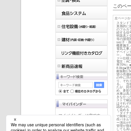
このペー
左ページか
スタンド
直感的に
のフルカ
続する信
明器具と
等の環境
sec子
概要施主
電気工事／
ナペインタ
ー」 NN
ァー仕様）
電圧：AC
率70%）
8.0kg
耐振動1.
望小売価格
の中に浮
り、それ
る。 当
たが、同
め、多彩
水車は高
きなかっ
ストで確
はそれぞ
認められ
く染める
「ダイナ
マイバインダーは空です。
で簡単に
作パネル
ー演出が
管理が簡
しても高