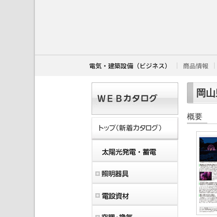
こ
こ
か
ら
本
文
で
す
電気・建築設備（ビジネス）
商品情報
。
岡山
概要