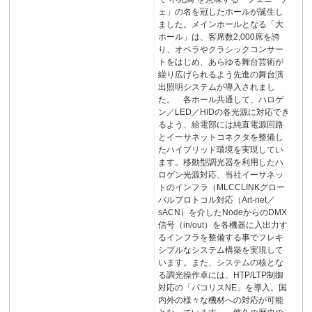
ェ」の名を冠したホールが誕生し
ました。メインホールとなる「大
ホール」は、客席数2,000席を誇
り、オペラやクラシックコンサー
トをはじめ、あらゆる舞台芸術が
繰り広げられるよう先進の舞台演
出照明システムが導入されまし
た。 各ホール共通して、ハロゲ
ン／LED／HIDの各光源に対応でき
るよう、給電部には純直電源回路
とイーサネットコネクタを整備し
たハイブリッド環境を実現してい
ます。移動型調光器を利用したハ
ロゲン光源対応、当社イーサネッ
トのインフラ（MLCCLINKグロー
バルプロトコル対応（Art-net／
sACN）を介したNodeからのDMX
信号（in/out）を各機器に入出力す
るインフラを整備する事でフレキ
シブルなシステム構築を実現して
います。また、システムの核とな
る調光操作卓には、HTP/LTP制御
対応の「パコリスNE」を導入。国
内外の様々な機材への対応が可能