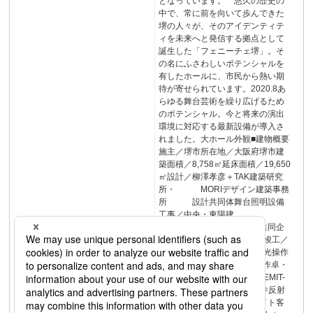
となっています。 悠久の歴史の
中で、常に前を向いて歩んできた
堺の人々が、そのアイデンティテ
ィを未来へと発信する拠点として
誕生した「フェニーチェ堺」。そ
の名にふさわしいポテンシャルを
有したホールに、市民から熱い期
待が寄せられています。2020.8あ
らゆる舞台芸術を繰り広げるため
のポテンシャル。今と将来の演出
環境に対応する最新設備が導入さ
れました。大ホール外観■建物概要
施主／堺市所在地／大阪府堺市建
築面積／8,758㎡延床面積／19,650
㎡設計／柳澤孝彦＋TAK建築研究
所・ MORIデザイン建築事務
所 設計共同体舞台照明設備
工事／中央・東陽建
設 工事共同企
業体オープン／2019年10月竣工／
2019年2月■納入機器記憶調光操作
卓・パコリスNE記憶調光操作卓・
パレータスγ分散型調光器 EMIT-
AXR舞台用照明器具LED天井反射
板ライトLED客席ダウンライト客