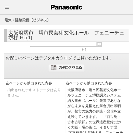
電気・建築設備（ビジネス）
大阪府堺市 堺市民芸術文化ホール フェニーチェ
堺様 H1(1)
H1
お探しのページはデジタルカタログでご覧いただけます。
左ページから抽出された内容
右ページから抽出された内容
抽出されたテキストデータはあり
大阪府堺市 堺市民芸術文化ホー
ません。
ルフェニーチェ堺様調光システム
納入事例〈ホール〉先進でありな
がら未来を見据えた舞台演出照明
が、都市の魅力の創造・発信を支
え続けていきます。 「百舌鳥・
古市古墳群」の世界遺産登録に沸
く大阪・堺の街に、イタリア語
で“不死鳥”を意味する「フェニーチ