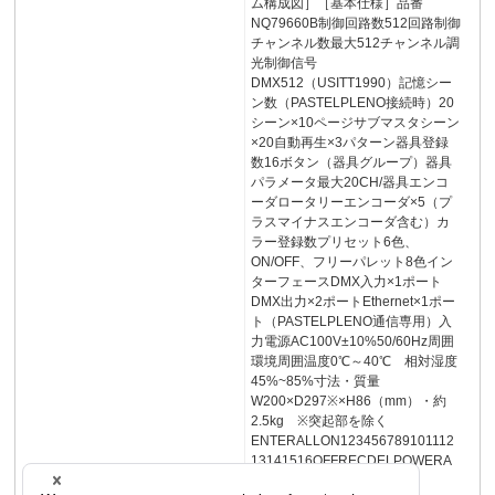
ム構成図］［基本仕様］品番
NQ79660B制御回路数512回路制御
チャンネル数最大512チャンネル調
光制御信号
DMX512（USITT1990）記憶シー
ン数（PASTELPLENO接続時）20
シーン×10ページサブマスタシーン
×20自動再生×3パターン器具登録
数16ボタン（器具グループ）器具
パラメータ最大20CH/器具エンコ
ーダロータリーエンコーダ×5（プ
ラスマイナスエンコーダ含む）カ
ラー登録数プリセット6色、
ON/OFF、フリーパレット8色イン
ターフェースDMX入力×1ポート
DMX出力×2ポートEthernet×1ポー
ト（PASTELPLENO通信専用）入
力電源AC100V±10%50/60Hz周囲
環境周囲温度0℃～40℃ 相対湿度
45%~85%寸法・質量
W200×D297※×H86（mm）・約
2.5kg ※突起部を除く
ENTERALLON123456789101112
13141516OFFRECDELPOWERA
C100VDMXOUT21-