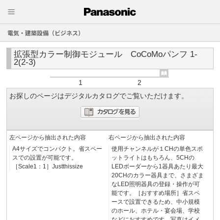
電気・建築設備（ビジネス）
拡張型カラー制御モジュール CoCoMoパンフ 1-
2(2-3)
1
2
お探しのページはデジタルカタログでご覧いただけます。
左ページから抽出された内容
右ページから抽出された内容
A4サイズでコンパクト。省スペー
使用チャンネルが１CHの単色スポ
スでの設置が可能です。
ットライトはもちろん、5CHの
［Scale1：1］Justthissize
LEDボーダーから1器具あたり最大
20CHのカラー器具まで、さまざま
なLED照明器具の登録・操作が可
能です。［おすすめ場所］省スペ
ースで設置できるため、中小規模
のホール、ホテル・宴会場、学校
などにおすすめです。写真はイメ