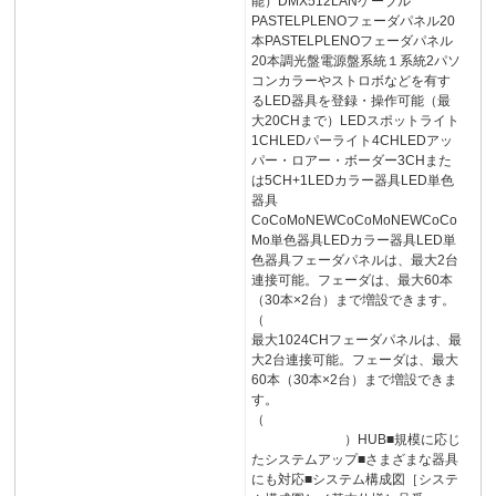
能）DMX512LANケーブル
PASTELPLENOフェーダパネル20
本PASTELPLENOフェーダパネル
20本調光盤電源盤系統１系統2パソ
コンカラーやストロボなどを有す
るLED器具を登録・操作可能（最
大20CHまで）LEDスポットライト
1CHLEDパーライト4CHLEDアッ
パー・ロアー・ボーダー3CHまた
は5CH+1LEDカラー器具LED単色
器具
CoCoMoNEWCoCoMoNEWCoCo
Mo単色器具LEDカラー器具LED単
色器具フェーダパネルは、最大2台
連接可能。フェーダは、最大60本
（30本×2台）まで増設できます。
（
最大1024CHフェーダパネルは、最
大2台連接可能。フェーダは、最大
60本（30本×2台）まで増設できま
す。
（
）HUB■規模に応じ
たシステムアップ■さまざまな器具
にも対応■システム構成図［システ