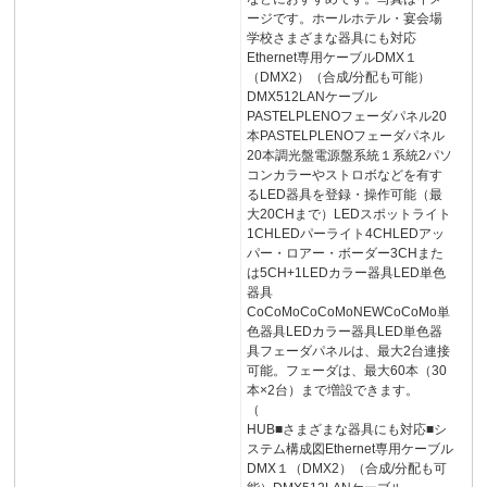
ージです。ホールホテル・宴会場
学校さまざまな器具にも対応
Ethernet専用ケーブルDMX１
（DMX2）（合成/分配も可能）
DMX512LANケーブル
PASTELPLENOフェーダパネル20
本PASTELPLENOフェーダパネル
20本調光盤電源盤系統１系統2パソ
コンカラーやストロボなどを有す
るLED器具を登録・操作可能（最
大20CHまで）LEDスポットライト
1CHLEDパーライト4CHLEDアッ
パー・ロアー・ボーダー3CHまた
は5CH+1LEDカラー器具LED単色
器具
CoCoMoCoCoMoNEWCoCoMo単
色器具LEDカラー器具LED単色器
具フェーダパネルは、最大2台連接
可能。フェーダは、最大60本（30
本×2台）まで増設できます。
（
HUB■さまざまな器具にも対応■シ
ステム構成図Ethernet専用ケーブル
DMX１（DMX2）（合成/分配も可