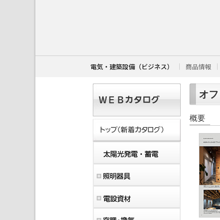
こ
こ
か
ら
本
文
で
す
電気・建築設備（ビジネス）
商品情報
。
オフ
概要