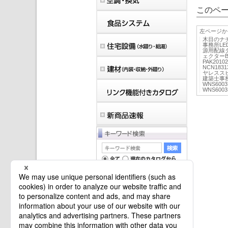
このペー
左ページか
木目のナ
事務所LE
源用配線ダ
ェクターB
PAK201
NCN18
ヤレススピ
建築士事務
WNS600
WNS600
マイバインダーは空です。