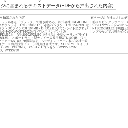
5
6
ジに含まれるテキストデータ(PDFから抽出された内容)
ら抽出された内容
右ページから抽出された
チュラルさを「ブラック」で引き締める。株式会社CREAHOME
前橋リビングラボコワーキング
DダウンライトLGD3104VLE1、小型ペンダントLGB15463DC電
STYLESプレートWN115
クトDCラインXDH104MB・DHD1211Bダウンライト型プロジ
NTS02502BLE1印
ioSHADOWXNT9102Bグレアレスペンダント左：
ンプルなどでお確かめく
02PDM30右：PAK20102PDM50（特注品）小型シーリングライト
313SLE1、スポットライト型ナノイーＸ発生機XTN1001B、ワイ
ーカーXNT0007B撮影協力：Sデザインファーム株式会社一級
所 ※商品設置イメージ写真は合成です。SO-STYLEスイッチ
3B・WTL13033MB、SO-STYLEコンセントWNS5052B×3、
3B、WNS3730