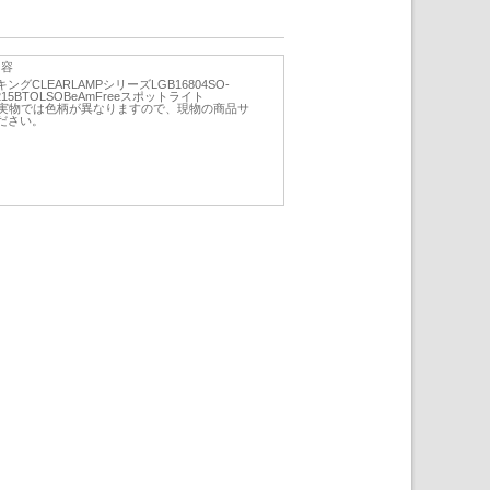
内容
CLEARLAMPシリーズLGB16804SO-
215BTOLSOBeAmFreeスポットライト
刷物と実物では色柄が異なりますので、現物の商品サ
ださい。