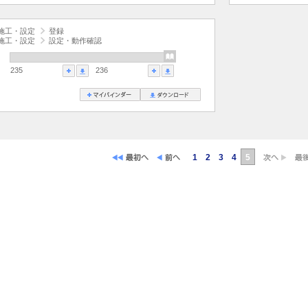
施工・設定
登録
施工・設定
設定・動作確認
235
236
1
2
3
4
5