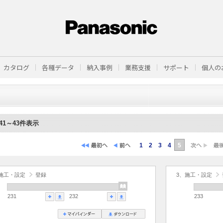
カタログ
各種データ
納入事例
業務支援
サポート
個人の
41～43件表示
1
2
3
4
5
施工・設定
登録
3、施工・設定
231
232
233