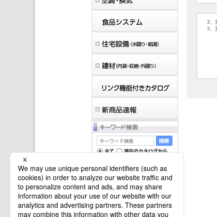
3、
3、
マイバインダーは空です。