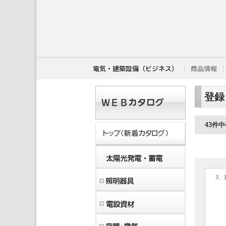
こ
こ
か
ら
本
文
で
す
電気・建築設備（ビジネス）
商品情報
。
登録
43件中
3、