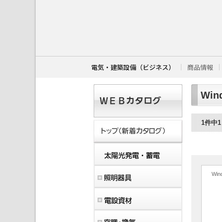
こ
こ
か
ら
本
文
で
す
電気・建築設備（ビジネス）
商品情報
。
Wi
1件中
Wi