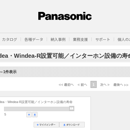
カタログ
各種データ
納入事例
業務支援
サポート
個人の
ndea・Windea-R設置可能／インターホン設備の寿
1～1件表示
1
ndea・Windea-R設置可能／インターホン設備の寿命
5