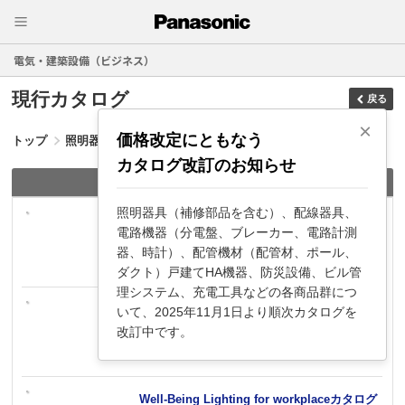
電気・建築設備（ビジネス）
現行カタログ
戻る
×
価格改定にともなう
トップ
照明器具
店舗照明
カタログ改訂のお知らせ
店舗照明
照明器具（補修部品を含む）、配線器具、
施設・屋外・店舗照明総合カタログ 2026
電路機器（分電盤、ブレーカー、電路計測
2026年3月
器、時計）、配管機材（配管材、ポール、
ダクト）戸建てHA機器、防災設備、ビル管
理システム、充電工具などの各商品群につ
新商品カタログ2026（テクニカル・建物周辺
いて、2025年11月1日より順次カタログを
照明）
改訂中です。
2026年6月
Well-Being Lighting for workplaceカタログ